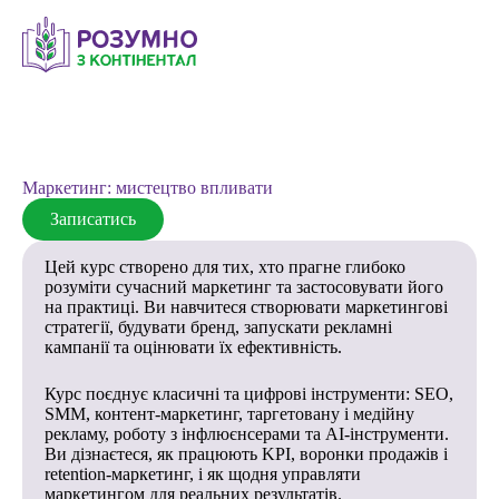
Перейти
до
вмісту
Маркетинг: мистецтво впливати
Записатись
Цей курс створено для тих, хто прагне глибоко
розуміти сучасний маркетинг та застосовувати його
на практиці. Ви навчитеся створювати маркетингові
стратегії, будувати бренд, запускати рекламні
кампанії та оцінювати їх ефективність.
Курс поєднує класичні та цифрові інструменти: SEO,
SMM, контент-маркетинг, таргетовану і медійну
рекламу, роботу з інфлюєнсерами та AI-інструменти.
Ви дізнаєтеся, як працюють KPI, воронки продажів і
retention-маркетинг, і як щодня управляти
маркетингом для реальних результатів.